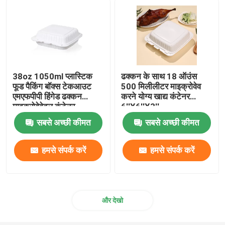
पन्नी खाद्य कंटेनर
एल्युमिनियम फॉयल रोल
38oz 1050ml प्लास्टिक
ढक्कन के साथ 18 ऑउंस
फूड पैकिंग बॉक्स टेकआउट
500 मिलीलीटर माइक्रोवेव
पॉप अप फ़ॉइल शीट
एमएफपीपी हिंगेड ढक्कन
करने योग्य खाद्य कंटेनर
माइक्रोवेवेबल कंटेनर
6''X6''X3''
9''X9''X2.8''
सिलिकॉन ग्रीसप्रूफ पेपर
सबसे अच्छी कीमत
सबसे अच्छी कीमत
हमसे संपर्क करें
हमसे संपर्क करें
पीवीसी क्लिंग फिल्म
ग्रीसप्रूफ वैक्स पेपर
और देखो