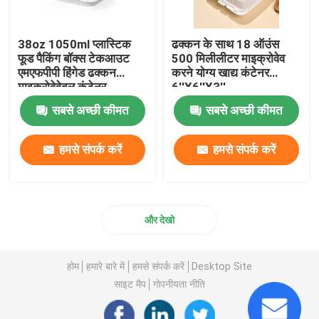
38oz 1050ml प्लास्टिक
ढक्कन के साथ 18 ऑउंस
फूड पैकिंग बॉक्स टेकआउट
500 मिलीलीटर माइक्रोवेव
एमएफपीपी हिंगेड ढक्कन
करने योग्य खाद्य कंटेनर
माइक्रोवेवेबल कंटेनर
6''X6''X3''
9''X9''X2.8''
सबसे अच्छी कीमत
सबसे अच्छी कीमत
हमसे संपर्क करें
हमसे संपर्क करें
और देखो
होम
हमारे बारे में
हमसे संपर्क करें
Desktop Site
साइट मैप
गोपनीयता नीति