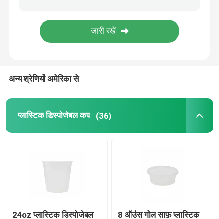
पन्नी खाद्य कंटेनर
एल्युमिनियम फॉयल रोल
अन्य श्रेणियों अमेरिका से
पॉप अप फ़ॉइल शीट
प्लास्टिक डिस्पोजेबल कप
(36)
सिलिकॉन ग्रीसप्रूफ पेपर
पीवीसी क्लिंग फिल्म
ग्रीसप्रूफ वैक्स पेपर
24oz प्लास्टिक डिस्पोजेबल
8 ऑउंस गोल साफ़ प्लास्टिक