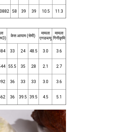
.0882
58
39
39
10.5
11.3
ला
मामला
मामला
केस आयाम (सेमी)
एम3)
एनडब्ल्यू
गिनीकृमि
384
33
24
48.5
3.0
3.6
544
55.5
35
28
2.1
2.7
392
36
33
33
3.0
3.6
562
36
39.5
39.5
4.5
5.1