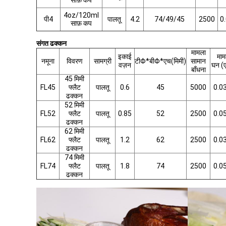
साफ़ कप
4oz/120ml
पी4
पालतू
4.2
74/49/45
2500
0
साफ़ कप
संगत ढक्कन
मामला
इकाई
माम
नमूना
विवरण
सामग्री
टीΦ*बीΦ*एच(मिमी)
सामान
वज़न
घन (
बाँधना
45 मिमी
FL45
फ्लैट
पालतू
0.6
45
5000
0.0
ढक्कन
52 मिमी
FL52
फ्लैट
पालतू
0.85
52
2500
0.0
ढक्कन
62 मिमी
FL62
फ्लैट
पालतू
1.2
62
2500
0.0
ढक्कन
74 मिमी
FL74
फ्लैट
पालतू
1.8
74
2500
0.0
ढक्कन