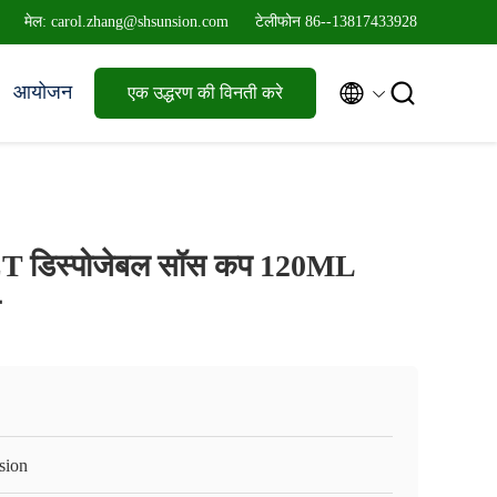
मेल: carol.zhang@shsunsion.com
टेलीफोन 86--13817433928


आयोजन
एक उद्धरण की विनती करे
 डिस्पोजेबल सॉस कप 120ML
sion