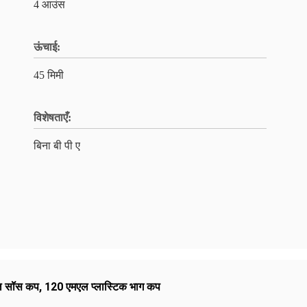
4 आउंस
ऊंचाई:
45 मिमी
विशेषताएँ:
बिना बी पी ए
ल सॉस कप
,
120 एमएल प्लास्टिक भाग कप