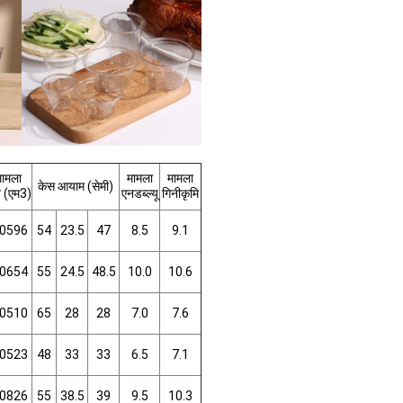
मामला
मामला
मामला
केस आयाम (सेमी)
 (एम3)
एनडब्ल्यू
गिनीकृमि
.0596
54
23.5
47
8.5
9.1
.0654
55
24.5
48.5
10.0
10.6
.0510
65
28
28
7.0
7.6
.0523
48
33
33
6.5
7.1
.0826
55
38.5
39
9.5
10.3