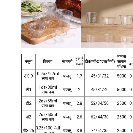
मामला
इकाई
नमूना
विवरण
सामग्री
टीΦ*बीΦ*एच(मिमी)
सामान
वज़न
घन
बाँधना
0.9oz/27ml
टी0.9
पालतू
1.7
45/31/32
5000
0
साफ़ कप
1oz/30ml
टी1
पालतू
2
45/31/40
5000
0
साफ़ कप
2oz/55ml
टी2
पालतू
2.8
52/34/50
2500
0
साफ़ कप
2oz/60ml
पी2
पालतू
2.6
62/44/30
2500
0
साफ़ कप
3.25/100 मिली
पी3.25
पालतू
3.8
74/51/35
2500
0