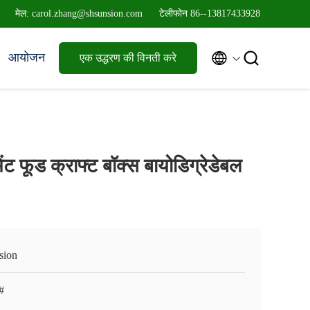
मेल: carol.zhang@shsunsion.com
टेलीफोन 86--13817433928


आयोजन
एक उद्धरण की विनती करे
मेंट फूड क्राफ्ट बॉक्स बायोडिग्रेडेबल
sion
#