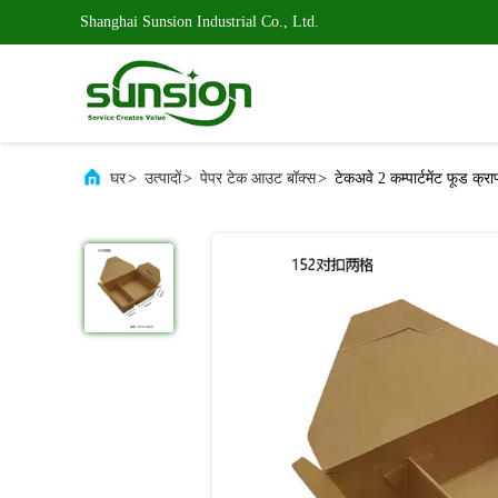
Shanghai Sunsion Industrial Co., Ltd.
घर
>
उत्पादों
>
पेपर टेक आउट बॉक्स
>
टेकअवे 2 कम्पार्टमेंट फूड क्र