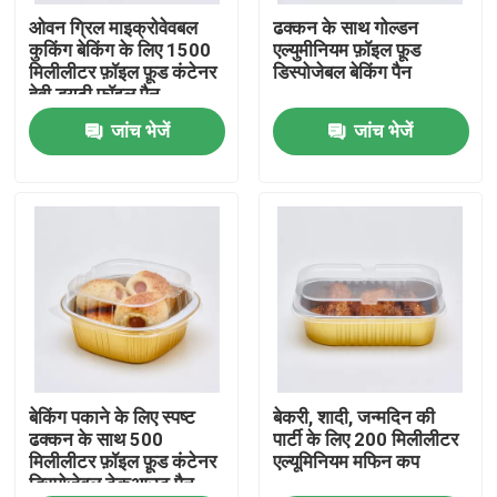
ओवन ग्रिल माइक्रोवेवबल
ढक्कन के साथ गोल्डन
कुकिंग बेकिंग के लिए 1500
एल्युमीनियम फ़ॉइल फ़ूड
हमारे बारे में
मिलीलीटर फ़ॉइल फ़ूड कंटेनर
डिस्पोजेबल बेकिंग पैन
हेवी ड्यूटी फ़ॉइल पैन
जांच भेजें
जांच भेजें
कारखाना भ्रमण
गुणवत्ता नियंत्रण
संपर्क करें
समाचार
मामलों
बेकिंग पकाने के लिए स्पष्ट
बेकरी, शादी, जन्मदिन की
ढक्कन के साथ 500
पार्टी के लिए 200 मिलीलीटर
मिलीलीटर फ़ॉइल फ़ूड कंटेनर
एल्यूमिनियम मफिन कप
डिस्पोजेबल टेकआउट पैन
प्लास्टिक डिस्पोजेबल कप