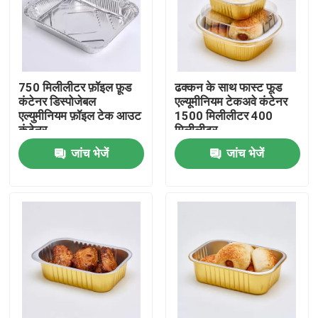
750 मिलीलीटर फ़ॉइल फ़ूड
ढक्कन के साथ फास्ट फूड
कंटेनर डिस्पोजेबल
एल्यूमीनियम टेकअवे कंटेनर
एल्युमीनियम फ़ॉइल टेक आउट
1500 मिलीलीटर 400
कंटेनर
मिलीलीटर
जांच भेजें
जांच भेजें
घर
उत्पादों
वीआर शो