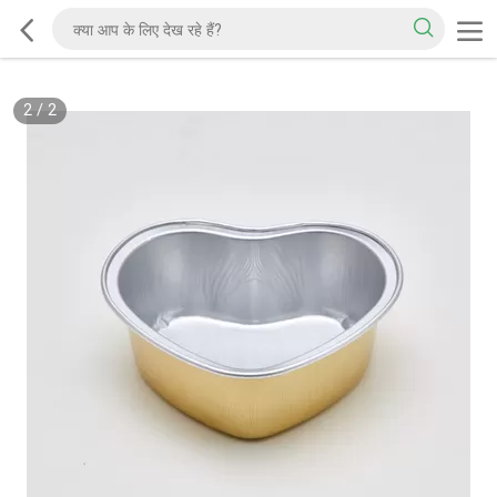
2
/
2