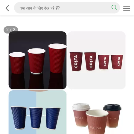
2
/
2