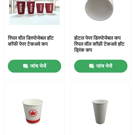
रिपल वॉल डिस्पोजेबल हॉट
होटल पेपर डिस्पोजेबल कप
कॉफी पेपर टेकअवे कप
रिपल वॉल कॉफ़ी टेकअवे हॉट
ड्रिंक कप
जांच भेजें
जांच भेजें
घर
उत्पादों
वीआर शो