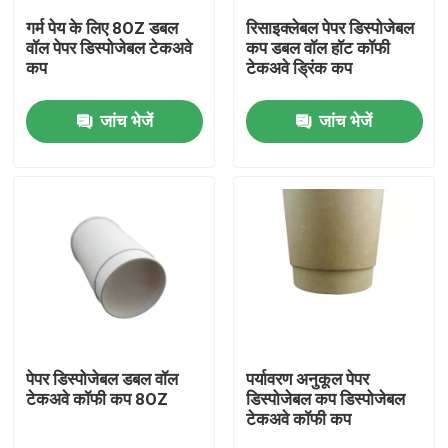
गर्म पेय के लिए 8OZ डबल
रिसाइक्लेबल पेपर डिस्पोजेबल
वॉल पेपर डिस्पोजेबल टेकअवे
कप डबल वॉल हॉट कॉफी
हमारे बारे में
कप
टेकअवे ड्रिंक कप
जांच भेजें
जांच भेजें
कारखाना भ्रमण
गुणवत्ता नियंत्रण
संपर्क करें
समाचार
मामलों
पेपर डिस्पोजेबल डबल वॉल
पर्यावरण अनुकूल पेपर
टेकअवे कॉफी कप 8OZ
डिस्पोजेबल कप डिस्पोजेबल
टेकअवे कॉफी कप
प्लास्टिक डिस्पोजेबल कप