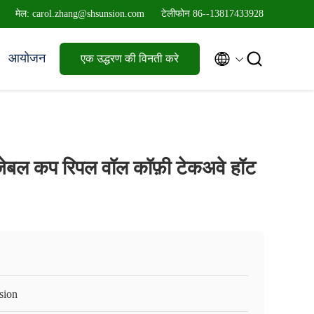
मेल: carol.zhang@shsunsion.com
टेलीफोन 86--13817433928


आयोजन
एक उद्धरण की विनती करे
ोजेबल कप रिपल वॉल कॉफ़ी टेकअवे हॉट
sion