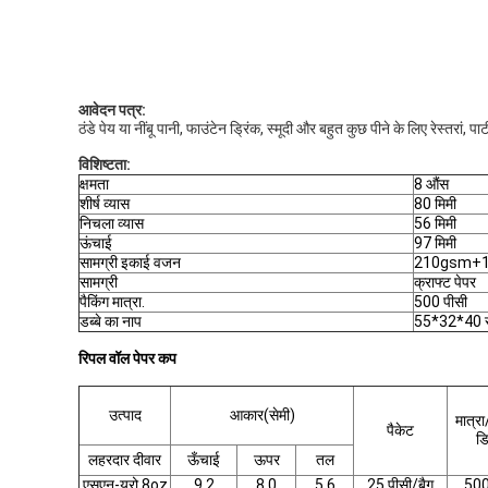
आवेदन पत्र:
ठंडे पेय या नींबू पानी, फाउंटेन ड्रिंक, स्मूदी और बहुत कुछ पीने के लिए रेस्तरां, 
विशिष्टता:
क्षमता
8 औंस
शीर्ष व्यास
80 मिमी
निचला व्यास
56 मिमी
ऊंचाई
97 मिमी
सामग्री इकाई वजन
210gsm+1
सामग्री
क्राफ्ट पेपर
पैकिंग मात्रा.
500 पीसी
डब्बे का नाप
55*32*40 स
रिपल वॉल पेपर कप
उत्पाद
आकार(सेमी)
मात्रा/
पैकेट
डि
लहरदार दीवार
ऊँचाई
ऊपर
तल
एसएन-यूरो 8oz
9.2
8.0
5.6
25 पीसी/बैग
500