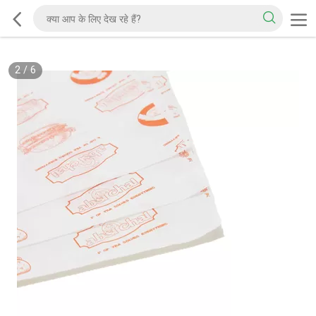
2
/
6