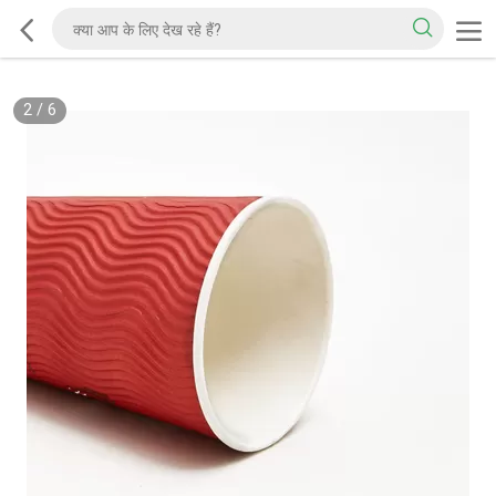
2
/
6