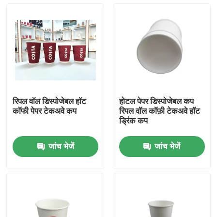
रिपल वॉल डिस्पोजेबल हॉट
होटल पेपर डिस्पोजेबल कप
कॉफी पेपर टेकअवे कप
रिपल वॉल कॉफ़ी टेकअवे हॉट
ड्रिंक कप
जांच भेजें
जांच भेजें
घर
उत्पादों
वीआर शो