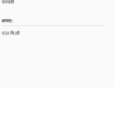
पारदर्शी
क्षमता:
950 मि.ली