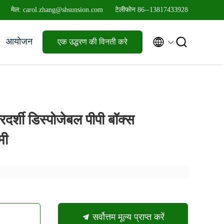
मेल: carol.zhang@shsunsion.com
टेलीफोन 86--13817433928


आयोजन
एक उद्धरण की विनती करे
दर्शी डिस्पोजेबल पीपी बॉक्स
मी
सर्वोत्तम मूल्य प्राप्त करें