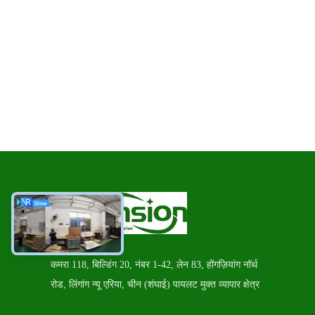
कमरा 118, बिल्डिंग 20, नंबर 1-42, लेन 83, होंगज़ियांग नॉर्थ
रोड, लिंगांग न्यू एरिया, चीन (शंघाई) पायलट मुक्त व्यापार क्षेत्र