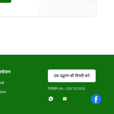
योजन
एक उद्धरण की विनती करे
मलों
टेलीफोन 86--13817433928
ाचार

