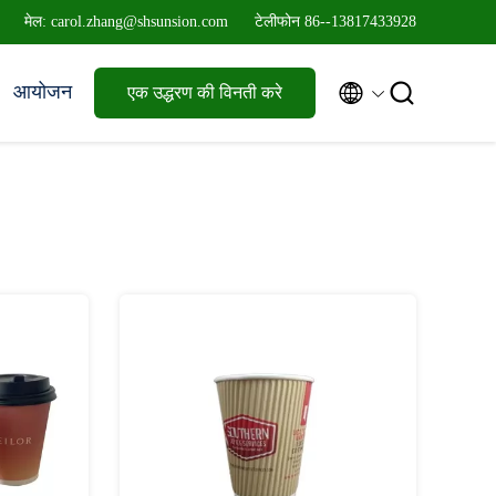
मेल: carol.zhang@shsunsion.com
टेलीफोन 86--13817433928


आयोजन
एक उद्धरण की विनती करे